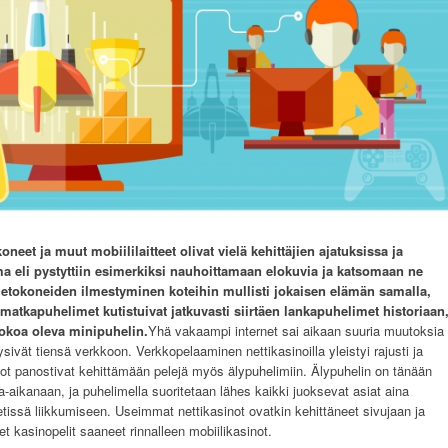
neet ja muut mobiililaitteet olivat vielä kehittäjien ajatuksissa ja
a eli pystyttiin esimerkiksi nauhoittamaan elokuvia ja katsomaan ne
Tietokoneiden ilmestyminen koteihin mullisti jokaisen elämän samalla,
 matkapuhelimet kutistuivat jatkuvasti siirtäen lankapuhelimet historiaan
kokoa oleva minipuhelin.
Yhä vakaampi internet sai aikaan suuria muutoksia
ivät tiensä verkkoon. Verkkopelaaminen nettikasinoilla yleistyi rajusti ja
ot panostivat kehittämään pelejä myös älypuhelimiin. Älypuhelin on tänään
aikanaan, ja puhelimella suoritetaan lähes kaikki juoksevat asiat aina
etissä liikkumiseen. Useimmat nettikasinot ovatkin kehittäneet sivujaan ja
et kasinopelit saaneet rinnalleen mobiilikasinot.