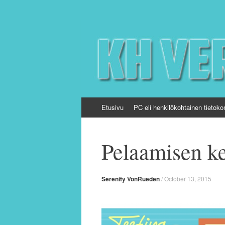
KH Verkkokaupp
Netin loputon viihdetarjonta
Skip to content
Etusivu
PC eli henkilökohtainen tietoko
Pelaamisen ke
Serenity VonRueden
/
October 13, 2015