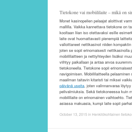
Tietokone vai mobiililaite – mikä on si
Monet kasinopelien pelaajat aloittivat varm
mallilla. Vaikka kannettava tietokone on ta
kooltaan liian iso otettavaksi esille esime
laite ovat huomattavasti pienempiä laittei
valloittaneet nettikasinot niiden kompakti
joten se sopii erinomaisesti nettikasinoll
mobiililaitteen ja nettiyhteyden lisäksi mu
viihtyy paikallaan ja antaa arvoa suuremmal
tietokoneella. Tietokone sopii erinomaises
navigoimisen. Mobiililaitteella pelaaminen so
maailman taitavin kitaristi tai miksei vaik
päivänä useita
, joten valinnanvaraa löyty
pelivalmiuksia. Sekä tietokoneessa kuin m
mobiililaite on erinomainen vaihtoehto. Ti
asiassa makuasia, kumpi laite sopii parha
October 13, 2015
in
Henkilökohtainen tietok