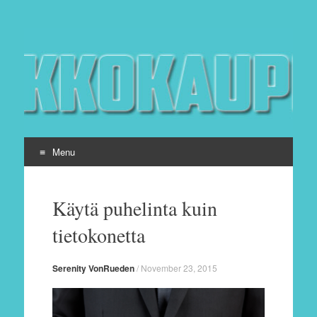
KH Verkkokauppa
Netin loputon viihdetarjonta
Menu
Skip to content
Käytä puhelinta kuin
tietokonetta
Serenity VonRueden
/
November 23, 2015