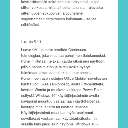
käyttöliittymällä sekä samalla näkymällä, olitpa
sitten verkossa millä laitteella tahansa. Tulevatko
sitten uuden sukupolven älypuhelimet
syrjäyttämään tietokoneen kokonaan – se jää
nähtäväksi.
Lumia 950
Lumia 950 –puhelin sisältää Continuum-
teknologiaa, joka muuttaa puhelimen tietokoneeksi.
Puhelin liitetään telakan kautta ulkoiseen näyttöön,
jolloin näppäimistön ja hiiren avulla pystyt
toimimaan aivan samoin kuin tietokoneella.
Puhelimeen asennettujen Office Mobile -sovellusten
kautta voit lukea sähköpostit, avata Office-liitteitä,
käyttää Wordia ja muokata vaikkapa Power Point -
esitystä.Windows 10 -käyttöjärjestelmän avulla
navigointi muuntuu vastaamaan käyttötarpeitasi,
käytitpä mitä laitetta tai näyttöä tahansa.
Käyttöjärjestelmä muuntaa myös useimmat
sovellukset vastaamaan käyttötarkoitusta, niin
suurilla kuin pienilläkin näytöillä. Windows 10 -