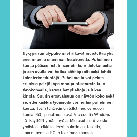
Nykypäivän älypuhelimet alkavat muistuttaa yhä
enemmän ja enemmän tietokonetta. Puhelimen
kautta pääsee nettiin samoin kuin tietokoneella
ja sen avulla voi hoitaa sähköpostit sekä tehdä
kalenterimerkintöjä. Puhelimella voi pelata
erilaisia pelejä jopa monipuolisemmin kuin
tietokoneella, katsoa lempileffoja ja lukea
kirjoja. Suurin eroavaisuus on näytön koko sekä
se, ettei kaikkia työasioita voi hoitaa puhelimen
kautta.
Tosin tähänkin on tullut muutos uuden
Lumia 950 –puhelimen sekä Microsoftin Windows
10 -käyttöliittymän myötä. Microsoftin 10-versio
yhdistää kaikki laitteesi, puhelimen, tabletin,
kannettavan ja PC: n toimimaan samalla