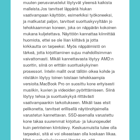
muuten perusvarustelut löytyvät yleensä kaikista
malleista.Jos tarvitset läppäriä hiukan
vaativampaan käyttöön, esimerkiksi työkoneeksi,
ja matkustat paljon, tarvitset suorituskyvyltään jo
tehokkaamman koneen, joka on näppärän kokoinen
mukana kuljetettava. Näyttöön kannattaa kiinnittää
huomiota, ettei se ole liian kiiltävä ja jotta
kirkkautta on tarpeeksi. Myös näppäimistö on
tärkeä, jotta kirjoittaminen sujuu mahdollisimman
vaivattomasti. Mikäli kannettavasta löytyy AMD:n
suoritin, siinä on erittäin suorituskykyinen
prosessori. Intelin mallit ovat tällöin oikea kohde ja
niistäkin löytyy toinen toistaan tehokkaampia
versioita.MacBook Pro on suosittu kone erityisesti
musiikin, kuvien ja videoiden pyörittämiseen. Siinä
löytyy tehoa ja suorituskykyä riittävästi
vaativampaankin tarkoitukseen. Mikäli taas etsit
pelikonetta, tarvitset erillisellä näytönohjaimella
varustetun kannettavan. SSD-asemalla varustettu
kone takaa suuremmat kirjoitus- ja lukunopeudet
kuin perinteinen kiintolevy. Keskusmuistia tulee olla
tarpeeksi, sitä ei voi oikeastaan olla koskaan liikaa.
Mitä suorituskykyisempi läppäri on, sitä