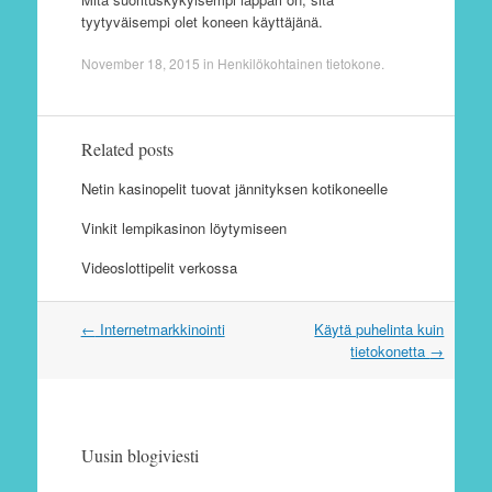
tyytyväisempi olet koneen käyttäjänä.
November 18, 2015
in
Henkilökohtainen tietokone
.
Related posts
Netin kasinopelit tuovat jännityksen kotikoneelle
Vinkit lempikasinon löytymiseen
Videoslottipelit verkossa
←
Internetmarkkinointi
Käytä puhelinta kuin
Post navigation
tietokonetta
→
Uusin blogiviesti