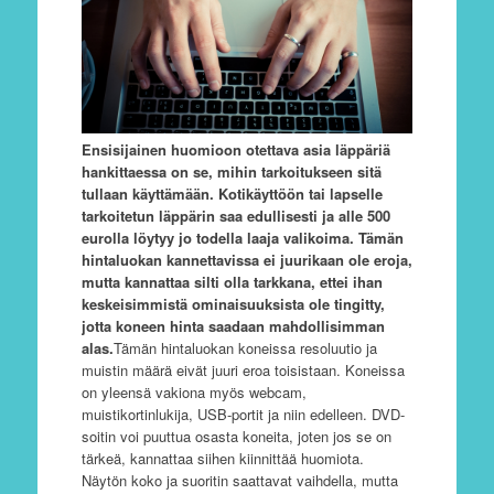
Ensisijainen huomioon otettava asia läppäriä
hankittaessa on se, mihin tarkoitukseen sitä
tullaan käyttämään. Kotikäyttöön tai lapselle
tarkoitetun läppärin saa edullisesti ja alle 500
eurolla löytyy jo todella laaja valikoima. Tämän
hintaluokan kannettavissa ei juurikaan ole eroja,
mutta kannattaa silti olla tarkkana, ettei ihan
keskeisimmistä ominaisuuksista ole tingitty,
jotta koneen hinta saadaan mahdollisimman
alas.
Tämän hintaluokan koneissa resoluutio ja
muistin määrä eivät juuri eroa toisistaan. Koneissa
on yleensä vakiona myös webcam,
muistikortinlukija, USB-portit ja niin edelleen. DVD-
soitin voi puuttua osasta koneita, joten jos se on
tärkeä, kannattaa siihen kiinnittää huomiota.
Näytön koko ja suoritin saattavat vaihdella, mutta